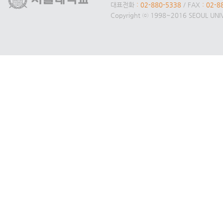
대표전화
: 02-880-5338
/ FAX
: 02-8
Copyright ⓒ 1998~2016 SEOUL UNIVE