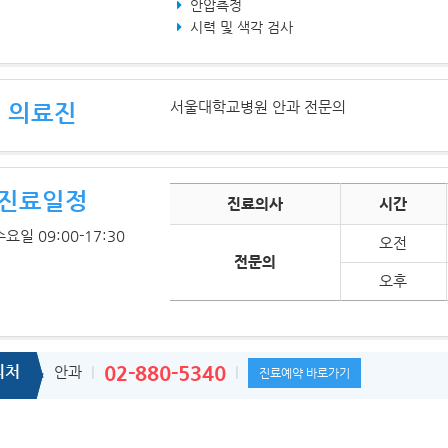
안압측정
시력 및 색각 검사
서울대학교병원 안과 전문의
의료진
진료일정
진료의사
시간
요일 09:00-17:30
오전
전문의
오후
의처
02-880-5340
안과
진료예약 바로가기