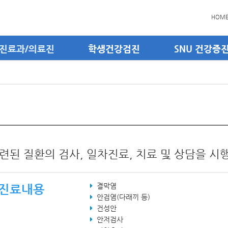
HOM
진료과/의료진
학생건강검진
SNU 건강증
련된 질환의 검사, 일차진료, 치료 및 상담을 시
결막염
진료내용
안검염(다래끼 등)
건성안
안저검사