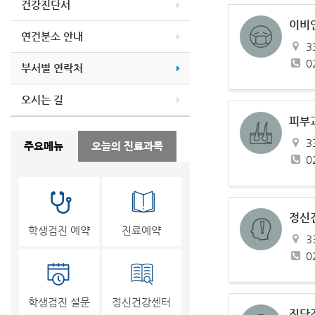
건강진단서
이비
연건분소 안내
3
0
부서별 연락처
오시는 길
피부
3
주요메뉴
오늘의 진료과목
0
정신
학생검진 예약
진료예약
3
0
학생검진 설문
정신건강센터
진단