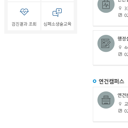
3
02
검진결과 조회
심폐소생술교육
행정
4
0
연건캠퍼스
연건
교
0