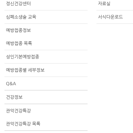
정신건강센터
자료실
심폐소생술 교육
서식다운로드
예방접종정보
예방접종 목록
성인기본예방접종
예방접종별 세부정보
Q&A
건강정보
관악건강특강
관악건강특강 목록