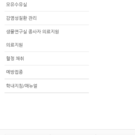
모유수유실
감염성질환 관리
생물연구실 종사자 의료지원
의료지원
혈청 채취
예방접종
학내지침/매뉴얼