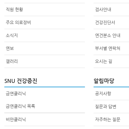
직원 현황
검사안내
주요 의료장비
건강진단서
소식지
연건분소 안내
연보
부서별 연락처
갤러리
오시는 길
SNU 건강증진
알림마당
금연클리닉
공지사항
금연클리닉 목록
질문과 답변
비만클리닉
자주하는 질문