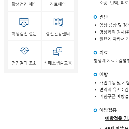
소증, 빈맥, 피
학생검진 예약
진료예약
진단
임상 증상 및 징
영상학적 검사(흉
학생검진 설문
정신건강센터
필요에 따라서 기
치료
항생제 치료 : 감
검진결과 조회
심폐소생술교육
예방
개인위생 및 기침
면역력 유지 : 
폐렴구균 예방접종
예방접종
예방접종 권
65세 이상 