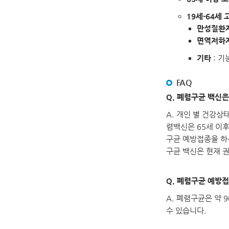
19세-64세
만성질환
면역저하
기타
: 기
FAQ
Q. 폐렴구균 백신
A. 개인 별 건강상
렴백신은 65세 이후
구균 예방접종을 하신
구균 백신은 현재 
Q. 폐렴구균 예방
A. 폐렴구균은 약
수 있습니다.