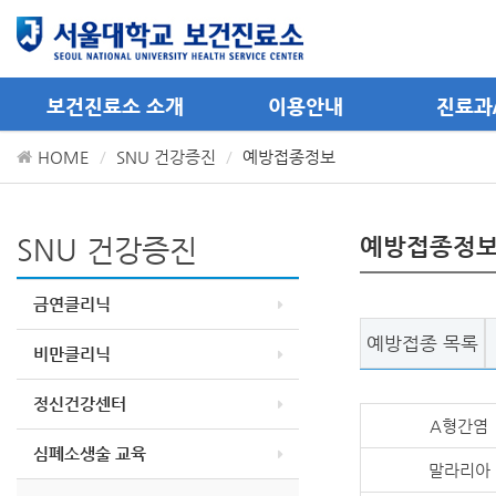
메뉴 바로가기
컨텐츠 바로가기
보건진료소 소개
이용안내
진료과
HOME
SNU 건강증진
예방접종정보
SNU 건강증진
예방접종정
금연클리닉
예방접종 목록
비만클리닉
정신건강센터
A형간염
심폐소생술 교육
말라리아