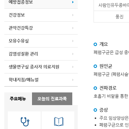
예방접종정보
건강정보
풍진
관악건강특강
모유수유실
개요
폐렴구균은 급성 중이
감염성질환 관리
원인균
생물연구실 종사자 의료지원
폐렴구균 (폐렴사슬알균, 
학내지침/매뉴얼
전파경로
호흡기 비말을 통한
주요메뉴
오늘의 진료과목
증상
주요 임상양상은 
폐렴구균으로 인한